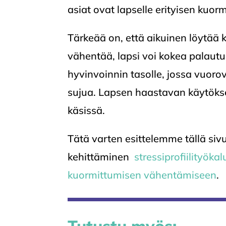
asiat ovat lapselle erityisen kuorm
Tärkeää on, että aikuinen löytää k
vähentää, lapsi voi kokea palautum
hyvinvoinnin tasolle, jossa vuorov
sujua. Lapsen haastavan käytöks
käsissä.
Tätä varten esittelemme tällä siv
kehittäminen
stressiprofiilityöka
kuormittumisen vähentämiseen
.
Tutustu myös: