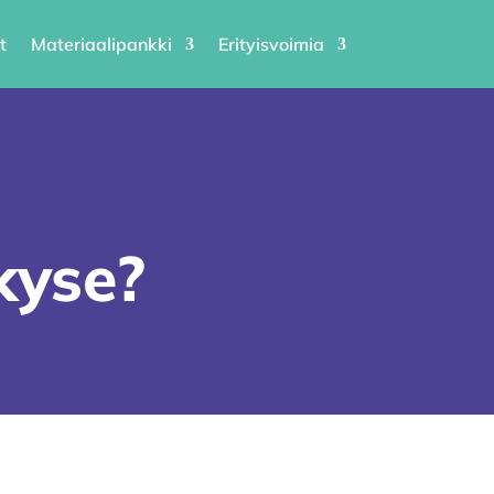
t
Materiaalipankki
Erityisvoimia
n
kyse?