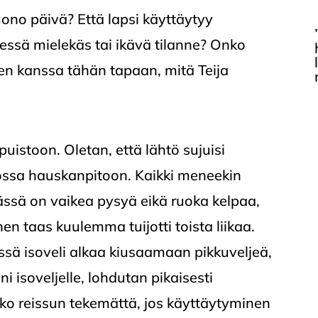
uono päivä? Että lapsi käyttäytyy
eessä mielekäs tai ikävä tilanne? Onko
psen kanssa tähän tapaan, mitä Teija
istoon. Oletan, että lähtö sujuisi
ossa hauskanpitoon. Kaikki meneekin
dässä on vaikea pysyä eikä ruoka kelpaa,
inen taas kuulemma tuijotti toista liikaa.
ssä isoveli alkaa kiusaamaan pikkuveljeä,
ni isoveljelle, lohdutan pikaisesti
oko reissun tekemättä, jos käyttäytyminen