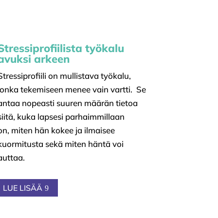
Stressiprofiilista työkalu
avuksi arkeen
Stressiprofiili on mullistava työkalu,
jonka tekemiseen menee vain vartti. Se
antaa nopeasti suuren määrän tietoa
siitä,
kuka lapsesi parhaimmillaan
on,
miten hän kokee ja ilmaisee
kuormitusta sekä
miten häntä voi
auttaa.
LUE LISÄÄ