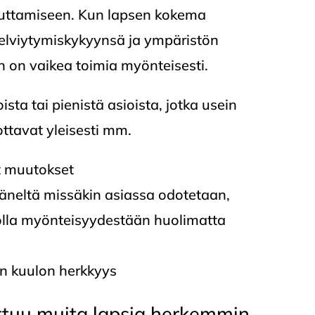
auttamiseen. Kun lapsen kokema
selviytymiskykyynsä ja ympäristön
 on vaikea toimia myönteisesti.
sta tai pienistä asioista, jotka usein
uottavat yleisesti mm.
et muutokset
 häneltä missäkin asiassa odotetaan,
t olla myönteisyydestään huolimatta
ten kuulon herkkyys
ittuu muita lapsia herkemmin