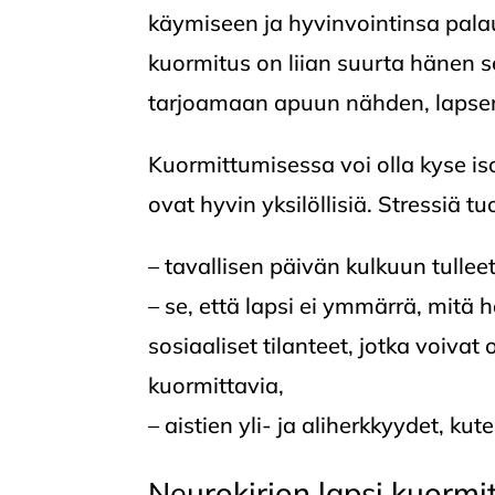
käymiseen ja hyvinvointinsa pal
kuormitus on liian suurta hänen 
tarjoamaan apuun nähden, lapsen
Kuormittumisessa voi olla kyse isoi
ovat hyvin yksilöllisiä. Stressiä t
– tavallisen päivän kulkuun tulle
– se, että lapsi ei ymmärrä, mitä
sosiaaliset tilanteet, jotka voiva
kuormittavia,
– aistien yli- ja aliherkkyydet, ku
Neurokirjon lapsi kuorm