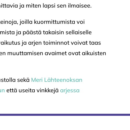
ittavia ja miten lapsi sen ilmaisee.
einoja, joilla kuormittumista voi
ista ja päästä takaisin sellaiselle
aikutus ja arjen toiminnot voivat taas
en muuttamisen avaimet ovat aikuisten
ustolla sekä
Meri Lähteenoksan
lun
että useita vinkkejä
arjessa