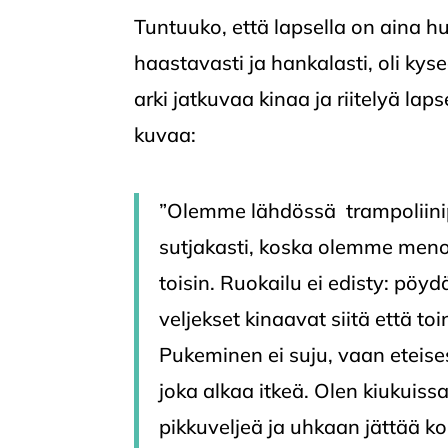
Tuntuuko, että lapsella on aina h
haastavasti ja hankalasti, oli kys
arki jatkuvaa kinaa ja riitelyä la
kuvaa:
”Olemme lähdössä trampoliinipu
sutjakasti, koska olemme men
toisin. Ruokailu ei edisty: pöy
veljekset kinaavat siitä että to
Pukeminen ei suju, vaan eteise
joka alkaa itkeä. Olen kiukuissa
pikkuveljeä ja uhkaan jättää k