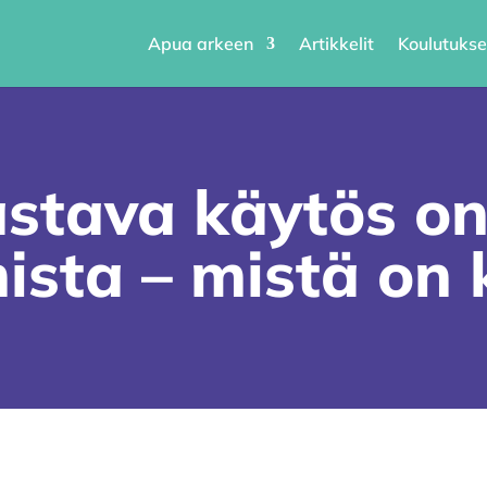
Apua arkeen
Artikkelit
Koulutukse
stava käytös o
ista – mistä on 