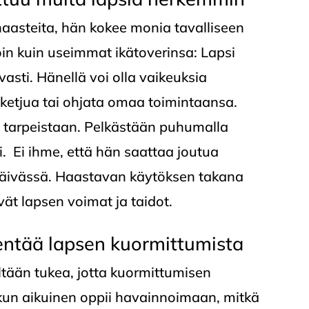
 haasteita, hän kokee monia tavalliseen
voin kuin useimmat ikätoverinsa: Lapsi
vasti. Hänellä voi olla vaikeuksia
ketjua tai ohjata omaa toimintaansa.
a tarpeistaan. Pelkästään puhumalla
i. Ei ihme, että hän saattaa joutua
a päivässä. Haastavan käytöksen takana
tävät lapsen voimat ja taidot.
entää lapsen kuormittumista
öltään tukea, jotta kuormittumisen
kun aikuinen oppii havainnoimaan, mitkä