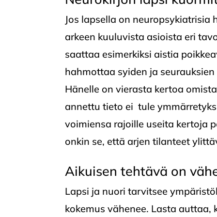
Jos lapsella on neuropsykiatrisia
arkeen kuuluvista asioista eri ta
saattaa esimerkiksi aistia poikkea
hahmottaa syiden ja seurauksien 
Hänelle on vierasta kertoa omist
annettu tieto ei tule ymmärretyks
voimiensa rajoille useita kertoj
onkin se, että arjen tilanteet ylit
Aikuisen tehtävä on väh
Lapsi ja nuori tarvitsee ympärist
kokemus vähenee. Lasta auttaa, 