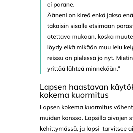
ei parane.
Ääneni on kireä enkä jaksa enä
takaisin sisälle etsimään par
otettava mukaan, koska muuten
löydy eikä mikään muu lelu kelp
reissu on pielessä jo nyt. Mieti
yrittää lähteä minnekään.”
Lapsen haastavan käytök
kokema kuormitus
Lapsen kokema kuormitus vähent
muiden kanssa. Lapsilla aivojen s
kehittymässä, ja lapsi tarvitsee a