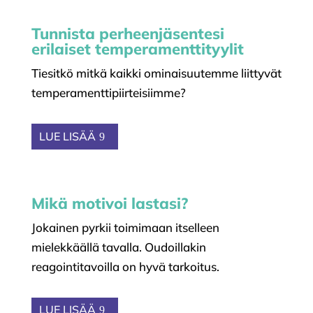
Tunnista perheenjäsentesi
erilaiset temperamenttityylit
Tiesitkö mitkä kaikki ominaisuutemme liittyvät
temperamenttipiirteisiimme?
LUE LISÄÄ
Mikä motivoi lastasi?
Jokainen pyrkii toimimaan itselleen
mielekkäällä tavalla. Oudoillakin
reagointitavoilla on hyvä tarkoitus.
LUE LISÄÄ