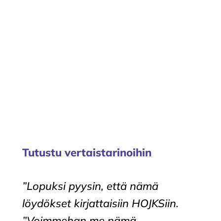
ja neuvoja siitä, miten pulmissa
kannattaa toimia.
Tutustu vertaistarinoihin
”
Lopuksi pyysin, että nämä
löydökset kirjattaisiin HOJKSiin.
”Voimmehan me nämä