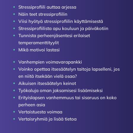
Stressiprofiili auttaa arjessa
Näin teet stressiprofiilin
Viisi hyötyä stressiprofiilin käyttämisestä
Stressiprofiilista apu kouluun ja päiväkotiin
Tunnista perheenjäsentesi erilaiset
temperamenttityylit
Mikä motivoi lastasi
Vanhempien voimavarapankki
Voinko opettaa itsesäätelyn taitoja lapselleni, jos
en niitä itsekään vielä osaa?
Aikuisen itsesäätelyn keinot
Työkaluja oman jaksamisesi lisäämiseksi
Erityislapsen vanhemmuus tai sisaruus on koko
perheen asia
Vertaistuesta voimaa
Vertaisryhmiä ja lisää tietoa