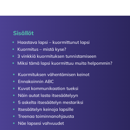
Sisällöt
Haastava lapsi – kuormittunut lapsi
Kuormitus – mistä kyse?
3 vinkkiä kuormituksen tunnistamiseen
Miksi tämä lapsi kuormittuu muita helpommin?
Kuormituksen vähentämisen keinot
Ennakoinnin ABC
Kuvat kommunikaation tueksi
Näin autat lasta itsesäätelyyn
5 askelta itsesäätelyn mestariksi
Itsesäätelyn keinoja lapsille
Treenaa toiminnanohjausta
Näe lapsesi vahvuudet