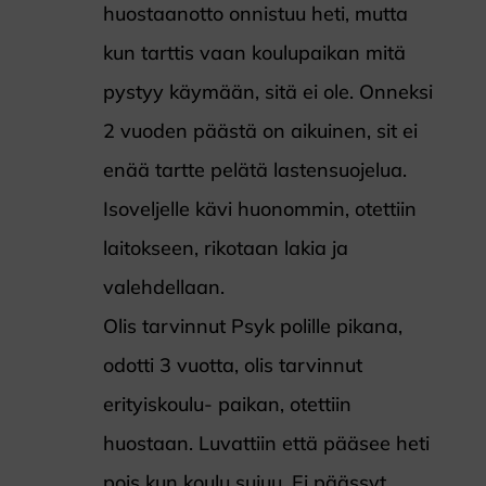
huostaanotto onnistuu heti, mutta
kun tarttis vaan koulupaikan mitä
pystyy käymään, sitä ei ole. Onneksi
2 vuoden päästä on aikuinen, sit ei
enää tartte pelätä lastensuojelua.
Isoveljelle kävi huonommin, otettiin
laitokseen, rikotaan lakia ja
valehdellaan.
Olis tarvinnut Psyk polille pikana,
odotti 3 vuotta, olis tarvinnut
erityiskoulu- paikan, otettiin
huostaan. Luvattiin että pääsee heti
pois kun koulu sujuu. Ei päässyt.