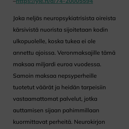
–
https://yle.fi/a/74-20005594
Joka neljäs neuropsykiatrisista oireista
kärsivistä nuorista sijoitetaan kodin
ulkopuolelle, koska tukea ei ole
annettu ajoissa. Veronmaksajille tämä
maksaa miljardi euroa vuodessa.
Samoin maksaa nepsyperheille
tuotetut väärät ja heidän tarpeisiin
vastaamattomat palvelut, jotka
auttamisen sijaan pahimmillaan
kuormittavat perheitä. Neurokirjon