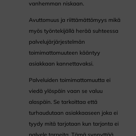
vanhemman niskaan.
Avuttomuus ja riittämättömyys mikä
myös työntekijällä herää suhteessa
palvelujärjärjestelmän
toimimattomuuteen kääntyy
asiakkaan kannettavaksi.
Palveluiden toimimattomuutta ei
viedä ylöspäin vaan se valuu
alaspäin. Se tarkoittaa että
turhaudutaan asiakkaaseen joka ei
tyydy mitä tarjotaan kun tarjonta ei
palvele tarpeita. Tämä synnyttää