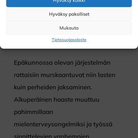
Hyväksy kaikki
puutteellisena, syyllistävä ja jopa
Hyväksy pakolliset
vanhempia häpäisevänä – ja tarjottu
Mukauta
tuki koetaan kuormittavana ja
Tietosuojaseloste
voimavaroja vievänä.
Epäkunnossa olevan järjestelmän
rattaisiin murskaantuvat niin lasten
kuin perheiden jaksaminen.
Alkuperäinen haaste muuttuu
pahimmillaan
mielenterveysongelmiksi ja työssä
sinnittelevien vanhempien