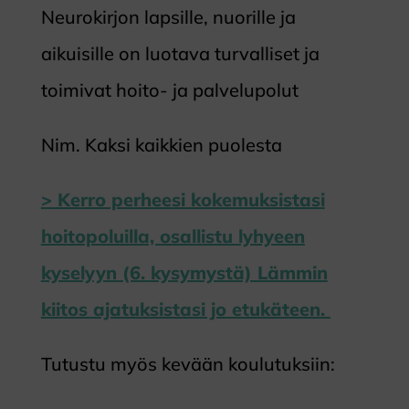
Neurokirjon lapsille, nuorille ja
aikuisille on luotava turvalliset ja
toimivat hoito- ja palvelupolut
Nim. Kaksi kaikkien puolesta
> Kerro perheesi kokemuksistasi
hoitopoluilla, osallistu lyhyeen
kyselyyn (6. kysymystä) Lämmin
kiitos ajatuksistasi jo etukäteen.
Tutustu myös kevään koulutuksiin: