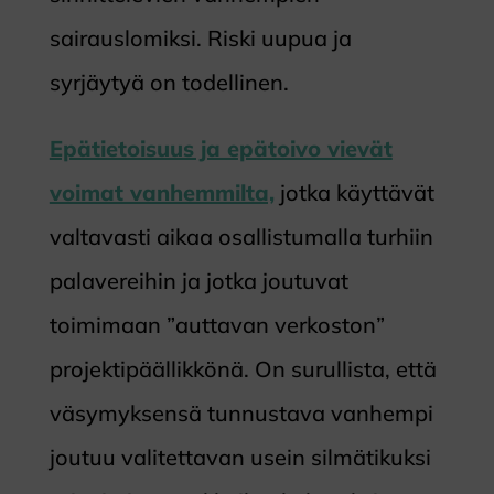
sairauslomiksi. Riski uupua ja
syrjäytyä on todellinen.
Epätietoisuus ja epätoivo vievät
voimat vanhemmilta,
jotka käyttävät
valtavasti aikaa osallistumalla turhiin
palavereihin ja jotka joutuvat
toimimaan ”auttavan verkoston”
projektipäällikkönä. On surullista, että
väsymyksensä tunnustava vanhempi
joutuu valitettavan usein silmätikuksi