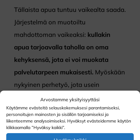
Tällaista apua tuntuu vaikealta saada.
Järjestelmä on muotoiltu
mahdottoman vaikeaksi:
kullakin
apua tarjoavalla taholla on oma
kehyksensä, jota ei voi muokata
palvelutarpeen mukaisesti.
Myöskään
nykyinen perhetyö, jota usein
tarjotaan, ei läheskään aina vastaa
Arvostamme yksityisyyttäsi
Käytämme evästeitä selauskokemuksesi parantamiseksi,
nepsyperheiden todellisiin tarpeisiin.
personoitujen mainosten ja sisällön tarjoamiseksi ja
Päinvastoin, suuri osa kokee
liikenteemme analysoimiseksi. Hyväksyt evästeidemme käytön
klikkaamalla ”Hyväksy kaikki”.
perhetyön nepsyosaamisen