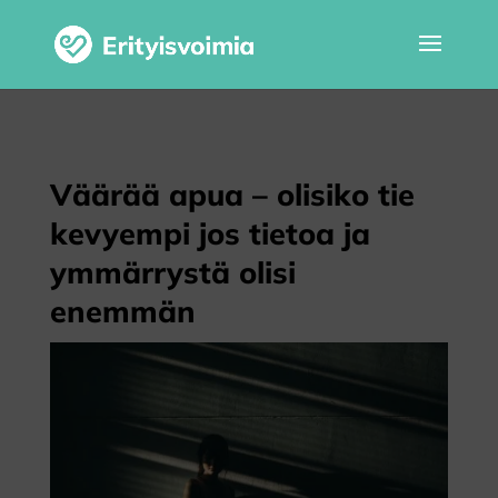
Väärää apua – olisiko tie
kevyempi jos tietoa ja
ymmärrystä olisi
enemmän