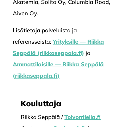
Akatemia, Solita Oy, Columbia Road,
Aiven Oy.
Lisätietoja palveluista ja
referensseistä:
Yrityksille — Riikka
Seppälä (riikkaseppala.fi)
ja
Ammattilaisille — Riikka Seppälä
(riikkaseppala.fi)
Kouluttaja
Riikka Seppälä /
Toivontiella.fi