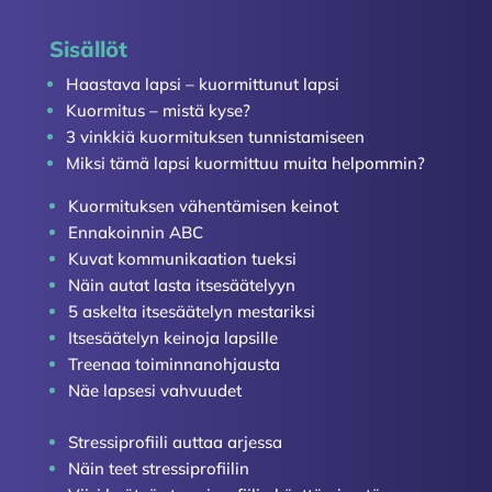
Sisällöt
Haastava lapsi – kuormittunut lapsi
Kuormitus – mistä kyse?
3 vinkkiä kuormituksen tunnistamiseen
Miksi tämä lapsi kuormittuu muita helpommin?
Kuormituksen vähentämisen keinot
Ennakoinnin ABC
Kuvat kommunikaation tueksi
Näin autat lasta itsesäätelyyn
5 askelta itsesäätelyn mestariksi
Itsesäätelyn keinoja lapsille
Treenaa toiminnanohjausta
Näe lapsesi vahvuudet
Stressiprofiili auttaa arjessa
Näin teet stressiprofiilin