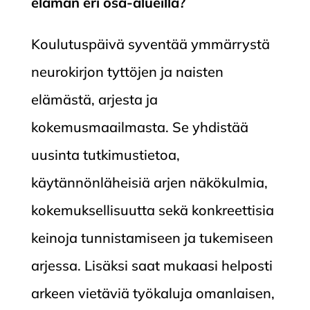
elämän eri osa-alueilla?
Koulutuspäivä syventää ymmärrystä
neurokirjon tyttöjen ja naisten
elämästä, arjesta ja
kokemusmaailmasta. Se yhdistää
uusinta tutkimustietoa,
käytännönläheisiä arjen näkökulmia,
kokemuksellisuutta sekä konkreettisia
keinoja tunnistamiseen ja tukemiseen
arjessa. Lisäksi saat mukaasi helposti
arkeen vietäviä työkaluja omanlaisen,