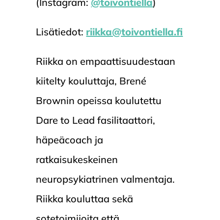
(Instagram:
@toivontiella
)
Lisätiedot:
riikka@toivontiella.fi
Riikka on empaattisuudestaan
kiitelty kouluttaja, Brené
Brownin opeissa koulutettu
Dare to Lead fasilitaattori,
häpeäcoach ja
ratkaisukeskeinen
neuropsykiatrinen valmentaja.
Riikka kouluttaa sekä
sotetoimijoita että