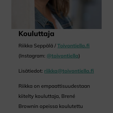
Kouluttaja
Riikka Seppälä /
Toivontiella.fi
(Instagram:
@toivontiella
)
Lisätiedot:
riikka@toivontiella.fi
Riikka on empaattisuudestaan
kiitelty kouluttaja, Brené
Brownin opeissa koulutettu