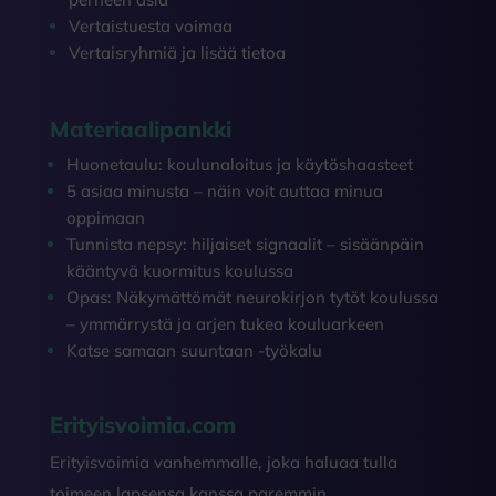
Vertaistuesta voimaa
Vertaisryhmiä ja lisää tietoa
Materiaalipankki
Huonetaulu: koulunaloitus ja käytöshaasteet
5 asiaa minusta – näin voit auttaa minua
oppimaan
Tunnista nepsy: hiljaiset signaalit – sisäänpäin
kääntyvä kuormitus koulussa
Opas: Näkymättömät neurokirjon tytöt koulussa
– ymmärrystä ja arjen tukea kouluarkeen
Katse samaan suuntaan -työkalu
Erityisvoimia.com
Erityisvoimia vanhemmalle, joka haluaa tulla
toimeen lapsensa kanssa paremmin.