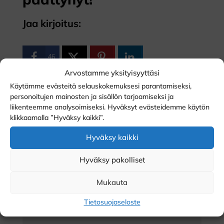
Jaa kirjoitus:
46
46
Arvostamme yksityisyyttäsi
JAKOA
Käytämme evästeitä selauskokemuksesi parantamiseksi,
personoitujen mainosten ja sisällön tarjoamiseksi ja
liikenteemme analysoimiseksi. Hyväksyt evästeidemme käytön
klikkaamalla ”Hyväksy kaikki”.
0 kommenttia
Hyväksy kaikki
Hyväksy pakolliset
Lähetä kommentti
Mukauta
Sähköpostiosoitettasi ei julkaista.
Pakolliset
kentät on merkitty
*
Tietosuojaseloste