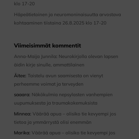
klo 17-20
Häpeätietoinen ja neuromoninaisuutta arvostava
kohtaaminen tiistaina 26.8.2025 klo 17-20
Viimeisimmät kommentit
Anna-Maija Junnila
:
Neurokirjolla olevan lapsen
äidin kirje sinulle, ammattilainen
Äitee
:
Taistelu avun saamisesta on vienyt
perheemme voimat ja terveyden
saaara
:
Näkökulmia nepsylasten vanhempien
uupumuksesta ja traumakokemuksista
Minnea
:
Väärää apua – olisiko tie kevyempi jos
tietoa ja ymmärrystä olisi enemmän
Marika
:
Väärää apua – olisiko tie kevyempi jos