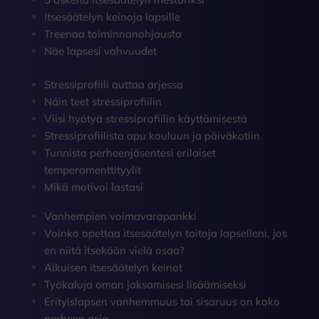
Itsesäätelyn keinoja lapsille
Treenaa toiminnanohjausta
Näe lapsesi vahvuudet
Stressiprofiili auttaa arjessa
Näin teet stressiprofiilin
Viisi hyötyä stressiprofiilin käyttämisestä
Stressiprofiilista apu kouluun ja päiväkotiin
Tunnista perheenjäsentesi erilaiset
temperamenttityylit
Mikä motivoi lastasi
Vanhempien voimavarapankki
Voinko opettaa itsesäätelyn taitoja lapselleni, jos
en niitä itsekään vielä osaa?
Aikuisen itsesäätelyn keinot
Työkaluja oman jaksamisesi lisäämiseksi
Erityislapsen vanhemmuus tai sisaruus on koko
perheen asia