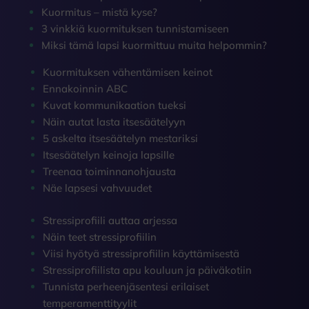
Kuormitus – mistä kyse?
3 vinkkiä kuormituksen tunnistamiseen
Miksi tämä lapsi kuormittuu muita helpommin?
Kuormituksen vähentämisen keinot
Ennakoinnin ABC
Kuvat kommunikaation tueksi
Näin autat lasta itsesäätelyyn
5 askelta itsesäätelyn mestariksi
Itsesäätelyn keinoja lapsille
Treenaa toiminnanohjausta
Näe lapsesi vahvuudet
Stressiprofiili auttaa arjessa
Näin teet stressiprofiilin
Viisi hyötyä stressiprofiilin käyttämisestä
Stressiprofiilista apu kouluun ja päiväkotiin
Tunnista perheenjäsentesi erilaiset
temperamenttityylit