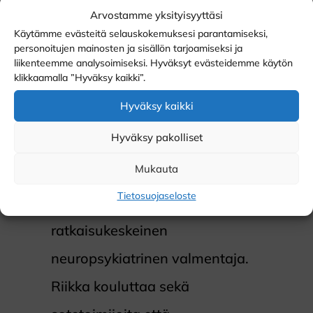
(Instagram:
@toivontiella
)
Arvostamme yksityisyyttäsi
Käytämme evästeitä selauskokemuksesi parantamiseksi,
Lisätiedot:
riikka@toivontiella.fi
personoitujen mainosten ja sisällön tarjoamiseksi ja
liikenteemme analysoimiseksi. Hyväksyt evästeidemme käytön
klikkaamalla ”Hyväksy kaikki”.
Riikka on empaattisuudestaan
Hyväksy kaikki
kiitelty kouluttaja, Brené
Hyväksy pakolliset
Brownin opeissa koulutettu
Mukauta
Dare to Lead fasilitaattori,
Tietosuojaseloste
häpeäcoach ja
ratkaisukeskeinen
neuropsykiatrinen valmentaja.
Riikka kouluttaa sekä