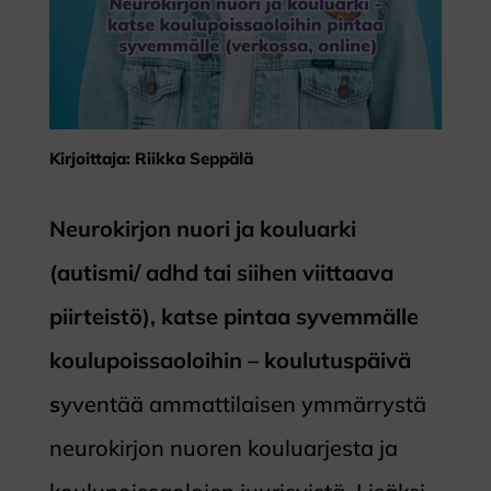
Kirjoittaja: Riikka Seppälä
Neurokirjon nuori ja kouluarki
(autismi/ adhd tai siihen viittaava
piirteistö), katse pintaa syvemmälle
koulupoissaoloihin – koulutuspäivä
s
yventää ammattilaisen ymmärrystä
neurokirjon nuoren kouluarjesta ja