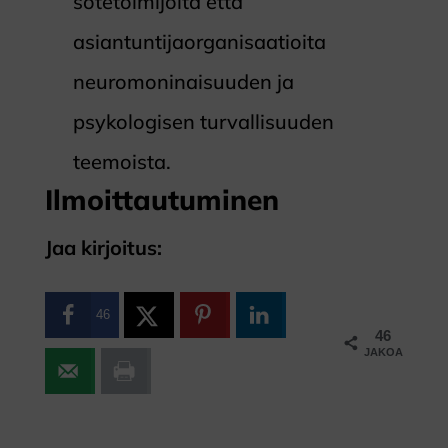
sotetoimijoita että
asiantuntijaorganisaatioita
neuromoninaisuuden ja
psykologisen turvallisuuden
teemoista.
Ilmoittautuminen
Jaa kirjoitus:
46
46
JAKOA