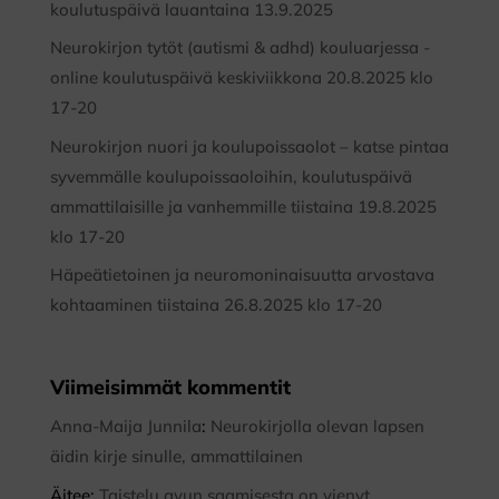
koulutuspäivä lauantaina 13.9.2025
Neurokirjon tytöt (autismi & adhd) kouluarjessa -
online koulutuspäivä keskiviikkona 20.8.2025 klo
17-20
Neurokirjon nuori ja koulupoissaolot – katse pintaa
syvemmälle koulupoissaoloihin, koulutuspäivä
ammattilaisille ja vanhemmille tiistaina 19.8.2025
klo 17-20
Häpeätietoinen ja neuromoninaisuutta arvostava
kohtaaminen tiistaina 26.8.2025 klo 17-20
Viimeisimmät kommentit
Anna-Maija Junnila
:
Neurokirjolla olevan lapsen
äidin kirje sinulle, ammattilainen
Äitee
:
Taistelu avun saamisesta on vienyt