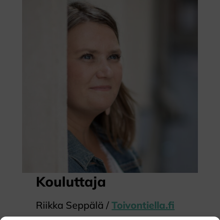
Kouluttaja
Riikka Seppälä /
Toivontiella.fi