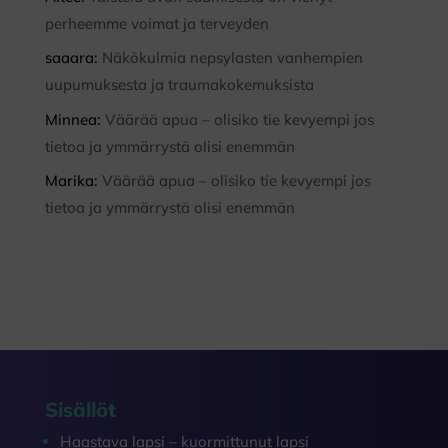
perheemme voimat ja terveyden
saaara
:
Näkökulmia nepsylasten vanhempien
uupumuksesta ja traumakokemuksista
Minnea
:
Väärää apua – olisiko tie kevyempi jos
tietoa ja ymmärrystä olisi enemmän
Marika
:
Väärää apua – olisiko tie kevyempi jos
tietoa ja ymmärrystä olisi enemmän
Sisällöt
Haastava lapsi – kuormittunut lapsi