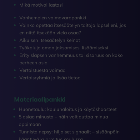
Mikä motivoi lastasi
Vanhempien voimavarapankki
Voinko opettaa itsesäätelyn taitoja lapselleni, jos
en niitä itsekään vielä osaa?
Aikuisen itsesäätelyn keinot
Työkaluja oman jaksamisesi lisäämiseksi
Erityislapsen vanhemmuus tai sisaruus on koko
perheen asia
Vertaistuesta voimaa
Vertaisryhmiä ja lisää tietoa
Materiaalipankki
Huonetaulu: koulunaloitus ja käytöshaasteet
5 asiaa minusta – näin voit auttaa minua
oppimaan
Tunnista nepsy: hiljaiset signaalit – sisäänpäin
kääntyvä kuormitus koulussa