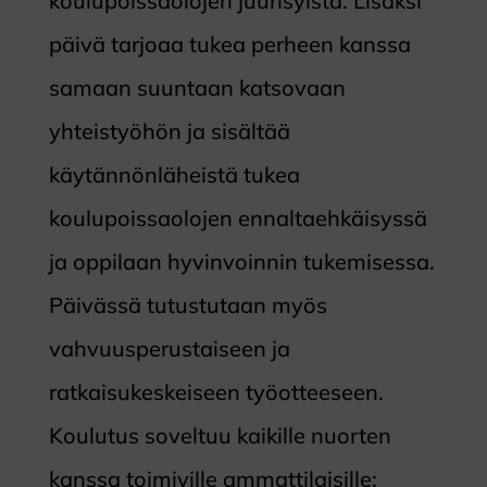
koulupoissaolojen juurisyistä. Lisäksi
päivä tarjoaa tukea perheen kanssa
samaan suuntaan katsovaan
yhteistyöhön ja sisältää
käytännönläheistä tukea
koulupoissaolojen ennaltaehkäisyssä
ja oppilaan hyvinvoinnin tukemisessa.
Päivässä tutustutaan myös
vahvuusperustaiseen ja
ratkaisukeskeiseen työotteeseen.
Koulutus soveltuu kaikille nuorten
kanssa toimiville ammattilaisille;