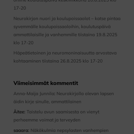
17-20
Neurokirjon nuori ja koulupoissaolot – katse pintaa
syvemmälle koulupoissaoloihin, koulutuspäivä
ammattilaisille ja vanhemmille tiistaina 19.8.2025
klo 17-20
Häpeätietoinen ja neuromoninaisuutta arvostava
kohtaaminen tiistaina 26.8.2025 klo 17-20
Viimeisimmät kommentit
Anna-Maija Junnila
:
Neurokirjolla olevan lapsen
äidin kirje sinulle, ammattilainen
Äitee
:
Taistelu avun saamisesta on vienyt
perheemme voimat ja terveyden
saaara
:
Näkökulmia nepsylasten vanhempien