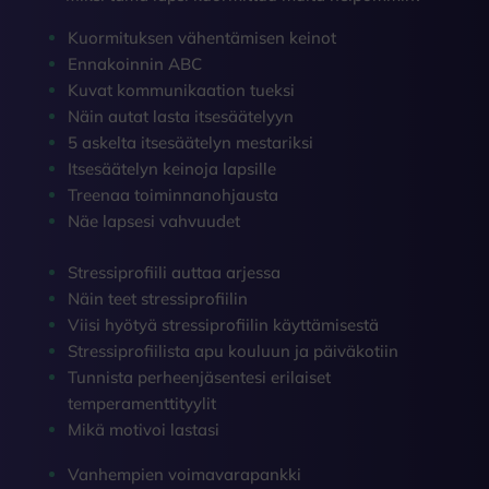
Kuormituksen vähentämisen keinot
Ennakoinnin ABC
Kuvat kommunikaation tueksi
Näin autat lasta itsesäätelyyn
5 askelta itsesäätelyn mestariksi
Itsesäätelyn keinoja lapsille
Treenaa toiminnanohjausta
Näe lapsesi vahvuudet
Stressiprofiili auttaa arjessa
Näin teet stressiprofiilin
Viisi hyötyä stressiprofiilin käyttämisestä
Stressiprofiilista apu kouluun ja päiväkotiin
Tunnista perheenjäsentesi erilaiset
temperamenttityylit
Mikä motivoi lastasi
Vanhempien voimavarapankki