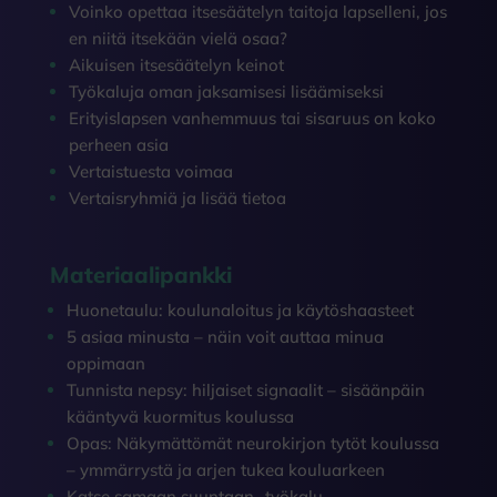
Voinko opettaa itsesäätelyn taitoja lapselleni, jos
en niitä itsekään vielä osaa?
Aikuisen itsesäätelyn keinot
Työkaluja oman jaksamisesi lisäämiseksi
Erityislapsen vanhemmuus tai sisaruus on koko
perheen asia
Vertaistuesta voimaa
Vertaisryhmiä ja lisää tietoa
Materiaalipankki
Huonetaulu: koulunaloitus ja käytöshaasteet
5 asiaa minusta – näin voit auttaa minua
oppimaan
Tunnista nepsy: hiljaiset signaalit – sisäänpäin
kääntyvä kuormitus koulussa
Opas: Näkymättömät neurokirjon tytöt koulussa
– ymmärrystä ja arjen tukea kouluarkeen
Katse samaan suuntaan -työkalu