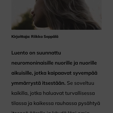
Kirjoittaja: Riikka Seppälä
Luento on suunnattu
neuromoninaisille nuorille ja nuorille
aikuisille, jotka kaipaavat syvempää
ymmärrystä itsestään.
Se soveltuu
kaikilla, jotka haluavat turvallisessa
tilassa ja kaikessa rauhassa pysähtyä