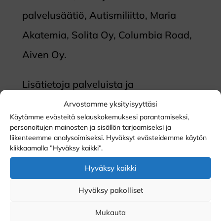
palvelusäätiö, Autismiliitto, Maria
Akatemia, Solita Oy, Columbia Road,
Aiven Oy.
Lisätietoja palveluista ja
referensseistä:
Yrityksille — Riikka
Arvostamme yksityisyyttäsi
Käytämme evästeitä selauskokemuksesi parantamiseksi,
Seppälä (riikkaseppala.fi)
ja
personoitujen mainosten ja sisällön tarjoamiseksi ja
liikenteemme analysoimiseksi. Hyväksyt evästeidemme käytön
Ammattilaisille — Riikka Seppälä
klikkaamalla ”Hyväksy kaikki”.
(riikkaseppala.fi)
Hyväksy kaikki
Hyväksy pakolliset
Mukauta