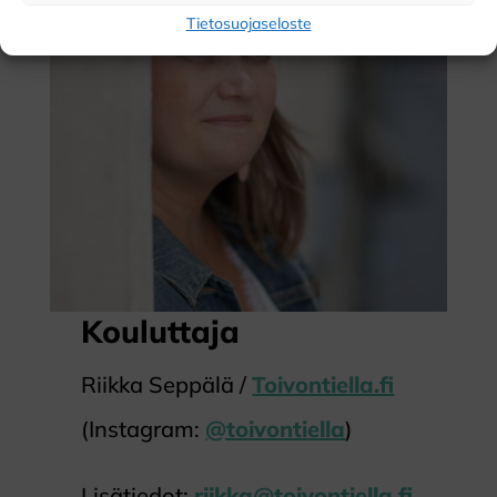
Tietosuojaseloste
Kouluttaja
Riikka Seppälä /
Toivontiella.fi
(Instagram:
@toivontiella
)
Lisätiedot:
riikka@toivontiella.fi