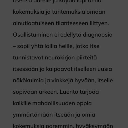
itsensä äärelle ja käydä läpi omia
kokemuksia ja tuntemuksia omaan
ainutlaatuiseen tilanteeseen liittyen.
Osallistuminen ei edellytä diagnoosia
– sopii yhtä lailla heille, jotka itse
tunnistavat neurokirjon piirteitä
itsessään ja kaipaavat itselleen uusia
näkökulmia ja vinkkejä hyvään, itselle
sopivaan arkeen. Luento tarjoaa
kaikille mahdollisuuden oppia
ymmärtämään itseään ja omia
kokemuksia paremmin, hyväksymään