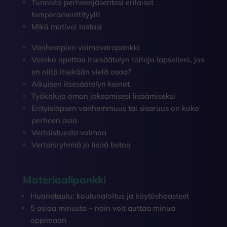
Tunnista perheenjäsentesi erilaiset
temperamenttityylit
Mikä motivoi lastasi
Vanhempien voimavarapankki
Voinko opettaa itsesäätelyn taitoja lapselleni, jos
en niitä itsekään vielä osaa?
Aikuisen itsesäätelyn keinot
Työkaluja oman jaksamisesi lisäämiseksi
Erityislapsen vanhemmuus tai sisaruus on koko
perheen asia
Vertaistuesta voimaa
Vertaisryhmiä ja lisää tietoa
Materiaalipankki
Huonetaulu: koulunaloitus ja käytöshaasteet
5 asiaa minusta – näin voit auttaa minua
oppimaan