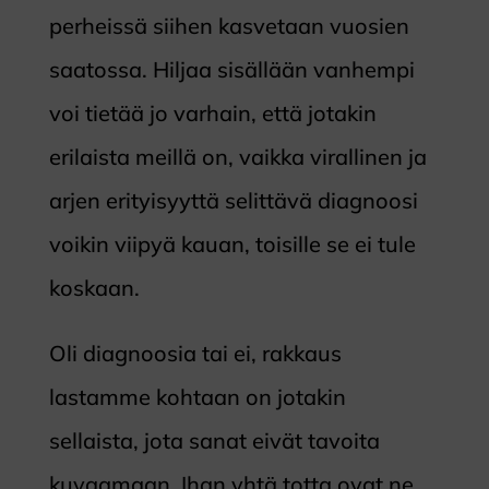
perheissä siihen kasvetaan vuosien
saatossa. Hiljaa sisällään vanhempi
voi tietää jo varhain, että jotakin
erilaista meillä on, vaikka virallinen ja
arjen erityisyyttä selittävä diagnoosi
voikin viipyä kauan, toisille se ei tule
koskaan.
Oli diagnoosia tai ei, rakkaus
lastamme kohtaan on jotakin
sellaista, jota sanat eivät tavoita
kuvaamaan. Ihan yhtä totta ovat ne