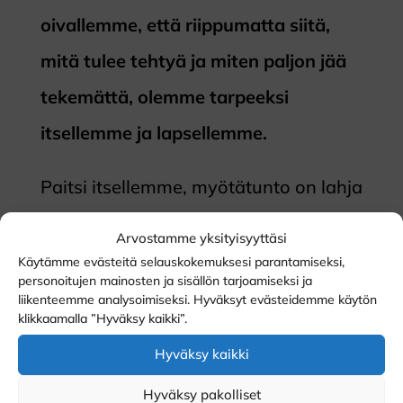
oivallemme, että riippumatta siitä,
mitä tulee tehtyä ja miten paljon jää
tekemättä, olemme tarpeeksi
itsellemme ja lapsellemme.
Paitsi itsellemme, myötätunto on lahja
myös läheisillemme. Iso osa
Arvostamme yksityisyyttäsi
aivoistamme on rakennettu
Käytämme evästeitä selauskokemuksesi parantamiseksi,
personoitujen mainosten ja sisällön tarjoamiseksi ja
tunnistamaan ja lukemaan toisen
liikenteemme analysoimiseksi. Hyväksyt evästeidemme käytön
klikkaamalla ”Hyväksy kaikki”.
ihmisen tunteita. Käytännössä tämä
Hyväksy kaikki
tarkoittaa sitä, että se mitä tunnemme
Hyväksy pakolliset
itseämme kohtaan, välittyy suoraan