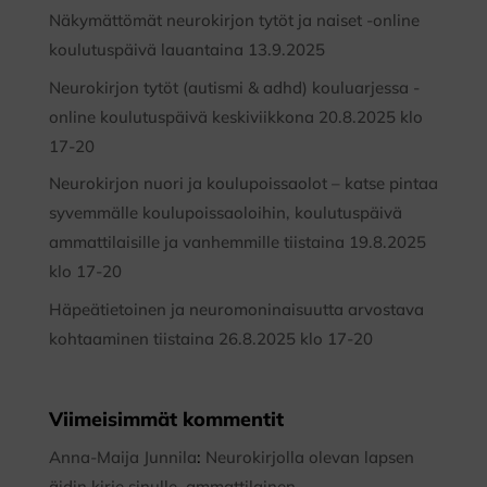
Näkymättömät neurokirjon tytöt ja naiset -online
koulutuspäivä lauantaina 13.9.2025
Neurokirjon tytöt (autismi & adhd) kouluarjessa -
online koulutuspäivä keskiviikkona 20.8.2025 klo
17-20
Neurokirjon nuori ja koulupoissaolot – katse pintaa
syvemmälle koulupoissaoloihin, koulutuspäivä
ammattilaisille ja vanhemmille tiistaina 19.8.2025
klo 17-20
Häpeätietoinen ja neuromoninaisuutta arvostava
kohtaaminen tiistaina 26.8.2025 klo 17-20
Viimeisimmät kommentit
Anna-Maija Junnila
:
Neurokirjolla olevan lapsen
äidin kirje sinulle, ammattilainen