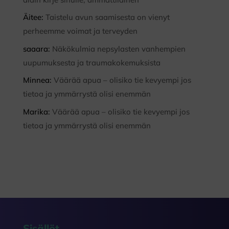
Äitee
:
Taistelu avun saamisesta on vienyt
perheemme voimat ja terveyden
saaara
:
Näkökulmia nepsylasten vanhempien
uupumuksesta ja traumakokemuksista
Minnea
:
Väärää apua – olisiko tie kevyempi jos
tietoa ja ymmärrystä olisi enemmän
Marika
:
Väärää apua – olisiko tie kevyempi jos
tietoa ja ymmärrystä olisi enemmän
Sisällöt