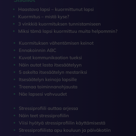
Haastava lapsi – kuormittunut lapsi
Kuormitus – mistä kyse?
3 vinkkiä kuormituksen tunnistamiseen
Miksi tämä lapsi kuormittuu muita helpommin?
Kuormituksen vähentämisen keinot
Ennakoinnin ABC
Kuvat kommunikaation tueksi
Näin autat lasta itsesäätelyyn
5 askelta itsesäätelyn mestariksi
Itsesäätelyn keinoja lapsille
Treenaa toiminnanohjausta
Näe lapsesi vahvuudet
Stressiprofiili auttaa arjessa
Näin teet stressiprofiilin
Viisi hyötyä stressiprofiilin käyttämisestä
Stressiprofiilista apu kouluun ja päiväkotiin