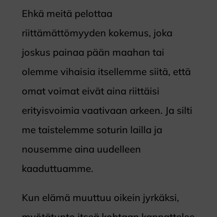
Ehkä meitä pelottaa
riittämättömyyden kokemus, joka
joskus painaa pään maahan tai
olemme vihaisia itsellemme siitä, että
omat voimat eivät aina riittäisi
erityisvoimia vaativaan arkeen. Ja silti
me taistelemme soturin lailla ja
nousemme aina uudelleen
kaaduttuamme.
Kun elämä muuttuu oikein jyrkäksi,
myötätunto itseä kohtaan kannattelee